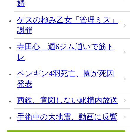
婚
ゲスの極み乙女「管理ミス」
謝罪
寺田心、週6ジム通いで筋ト
レ
ペンギン4羽死亡、園が死因
発表
西鉄、意図しない駅構内放送
手術中の大地震、動画に反響