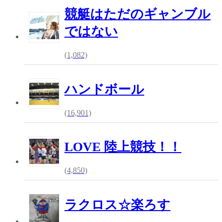
競艇はただのギャンブル
ではない
(1,082)
ハンドボール
(16,901)
LOVE 陸上競技！！
(4,850)
ラクロス☆楽ろす