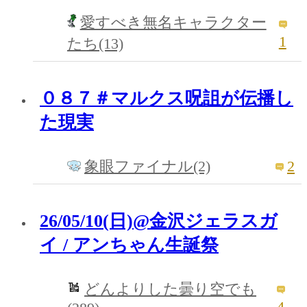
愛すべき無名キャラクター
1
たち(13)
０８７＃マルクス呪詛が伝播し
た現実
2
象眼ファイナル(2)
26/05/10(日)@金沢ジェラスガ
イ / アンちゃん生誕祭
どんよりした曇り空でも
4