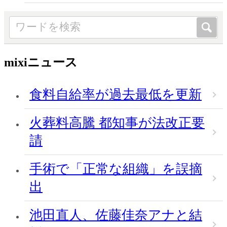
mixiニュース
食料自給率が過去最低を更新
火葬料高騰 都知事が法改正要
請
手術で「正常な組織」を誤摘
出
池田直人、佐藤佳奈アナと結