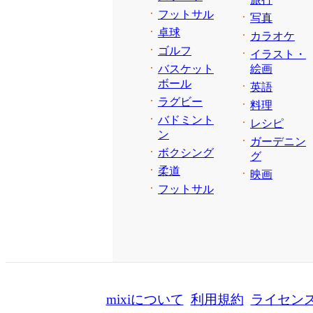
フットサル
写真
卓球
カラオケ
ゴルフ
イラスト・
バスケット
絵画
ボール
英語
ラグビー
料理
バドミント
レシピ
ン
ガーデニン
ボクシング
グ
柔道
映画
フットサル
mixiについて
利用規約
ライセン