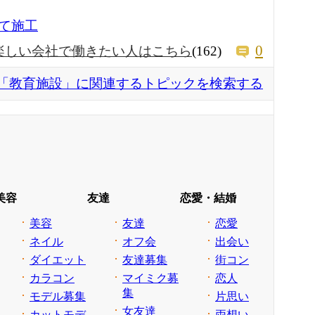
て施工
0
楽しい会社で働きたい人はこちら
(162)
「教育施設」に関連するトピックを検索する
美容
友達
恋愛・結婚
美容
友達
恋愛
ネイル
オフ会
出会い
ダイエット
友達募集
街コン
カラコン
マイミク募
恋人
集
モデル募集
片思い
女友達
カットモデ
両想い