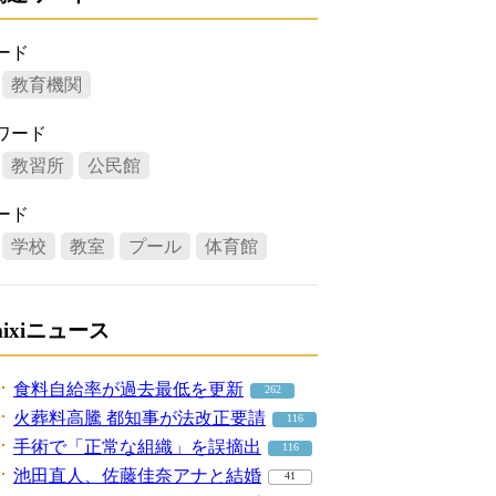
ード
教育機関
ワード
教習所
公民館
ード
学校
教室
プール
体育館
mixiニュース
食料自給率が過去最低を更新
262
火葬料高騰 都知事が法改正要請
116
手術で「正常な組織」を誤摘出
116
池田直人、佐藤佳奈アナと結婚
41