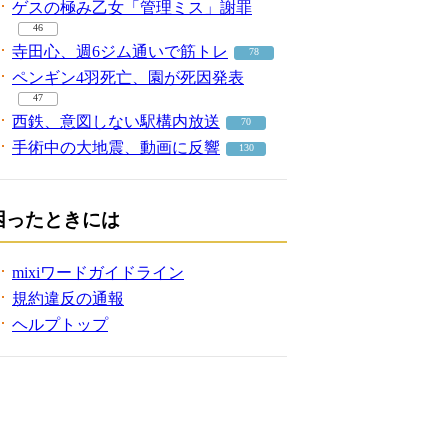
ゲスの極み乙女「管理ミス」謝罪
46
寺田心、週6ジム通いで筋トレ
78
ペンギン4羽死亡、園が死因発表
47
西鉄、意図しない駅構内放送
70
手術中の大地震、動画に反響
130
困ったときには
mixiワードガイドライン
規約違反の通報
ヘルプトップ