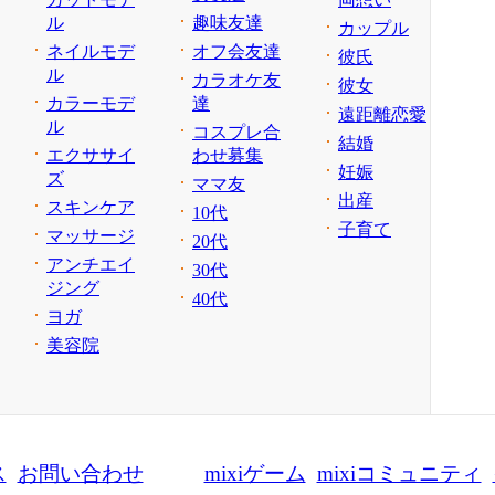
ル
趣味友達
カップル
ネイルモデ
オフ会友達
彼氏
ル
カラオケ友
彼女
カラーモデ
達
遠距離恋愛
ル
コスプレ合
結婚
エクササイ
わせ募集
妊娠
ズ
ママ友
出産
スキンケア
10代
子育て
マッサージ
20代
アンチエイ
30代
ジング
40代
ヨガ
美容院
ス
お問い合わせ
mixiゲーム
mixiコミュニティ