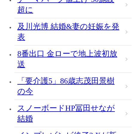
超に
及川光博 結婚&妻の妊娠を発
表
8番出口 金ローで地上波初放
送
「要介護5」86歳志茂田景樹
の今
スノーボードHP冨田せなが
結婚