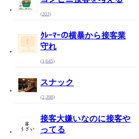
(203)
ｸﾚｰﾏｰの横暴から接客業
守れ
(1,645)
スナック
(2,398)
接客大嫌いなのに接客や
ってる