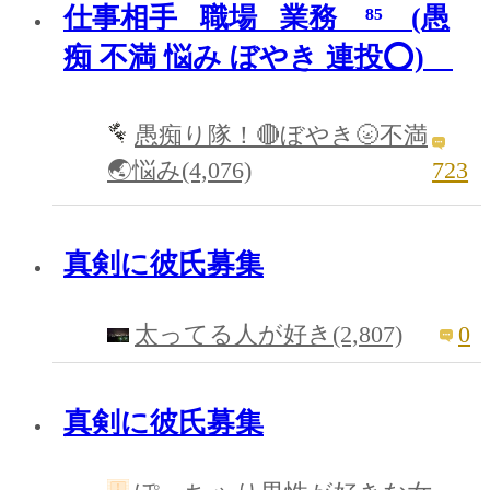
仕事相手 職場 業務 ⁸⁵ (愚
痴 不満 悩み ぼやき 連投⭕️)
愚痴り隊！🔴ぼやき🌝不満
723
🌏悩み(4,076)
真剣に彼氏募集
0
太ってる人が好き(2,807)
真剣に彼氏募集