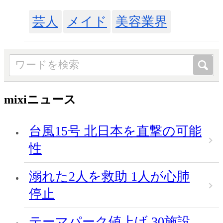
芸人
メイド
美容業界
mixiニュース
台風15号 北日本を直撃の可能
性
溺れた2人を救助 1人が心肺
停止
テーマパーク値上げ 30施設