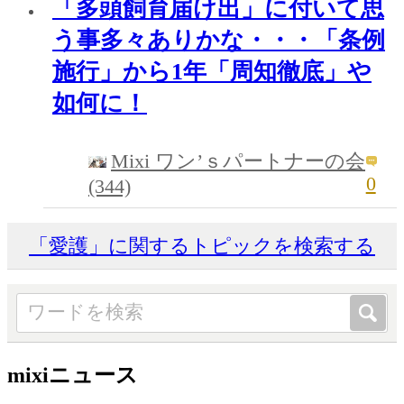
「多頭飼育届け出」に付いて思
う事多々ありかな・・・「条例
施行」から1年「周知徹底」や
如何に！
Mixi ワン’ｓパートナーの会
0
(344)
「愛護」に関するトピックを検索する
mixiニュース