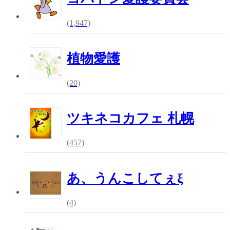
(1,947)
植物愛護
(20)
ツキネコカフェ 札幌
(457)
あ、うんこしてぇξ
(4)