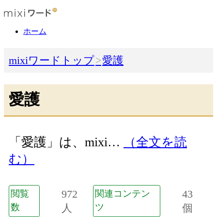
ホーム
mixiワードトップ
愛護
愛護
「愛護」は、mixi…
（全文を読
む）
972
43
閲覧
関連コンテン
数
人
ツ
個