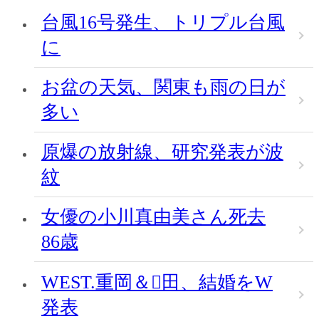
台風16号発生、トリプル台風
に
お盆の天気、関東も雨の日が
多い
原爆の放射線、研究発表が波
紋
女優の小川真由美さん死去
86歳
WEST.重岡＆田、結婚をW
発表