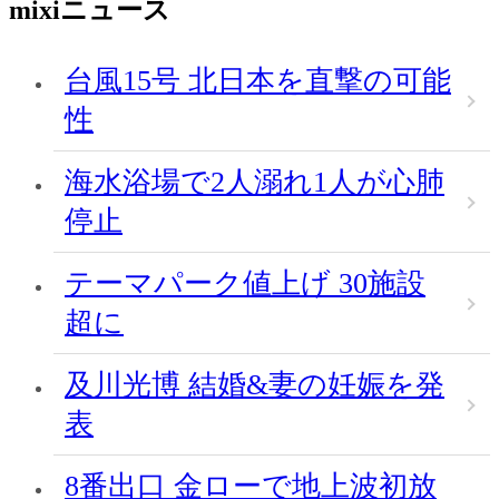
mixiニュース
台風15号 北日本を直撃の可能
性
海水浴場で2人溺れ1人が心肺
停止
テーマパーク値上げ 30施設
超に
及川光博 結婚&妻の妊娠を発
表
8番出口 金ローで地上波初放