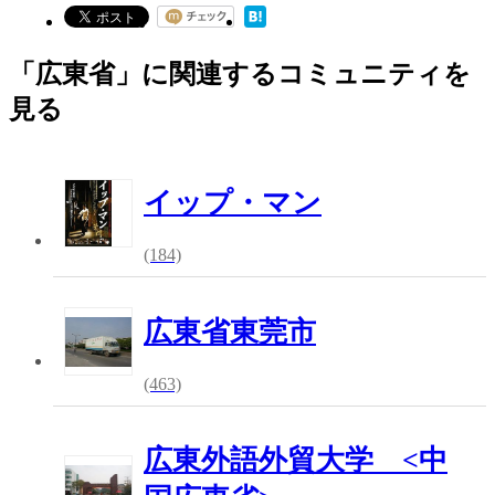
「広東省」に関連するコミュニティを
見る
イップ・マン
(184)
広東省東莞市
(463)
広東外語外貿大学 <中