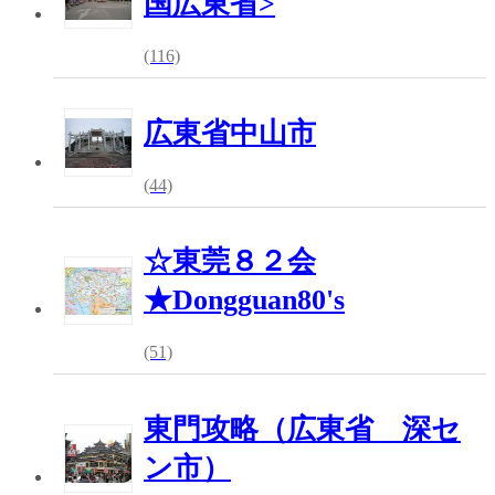
国広東省>
(116)
広東省中山市
(44)
☆東莞８２会
★Dongguan80's
(51)
東門攻略（広東省 深セ
ン市）