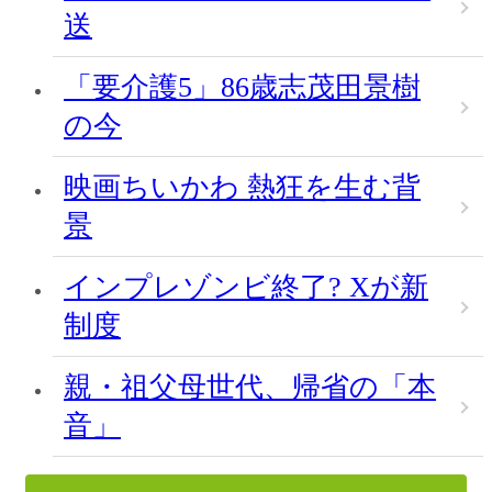
送
「要介護5」86歳志茂田景樹
の今
映画ちいかわ 熱狂を生む背
景
インプレゾンビ終了? Xが新
制度
親・祖父母世代、帰省の「本
音」