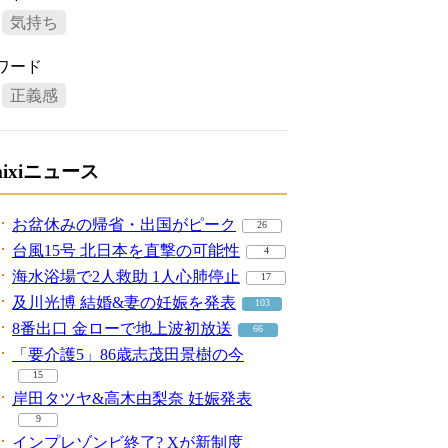
気持ち
ワード
正義感
mixiニュース
お盆休みの帰省・出国がピーク
26
台風15号 北日本を直撃の可能性
4
海水浴場で2人救助 1人心肺停止
17
及川光博 結婚&妻の妊娠を発表
103
8番出口 金ローで地上波初放送
66
「要介護5」86歳志茂田景樹の今
15
岸田タツヤ&高木由梨奈 妊娠発表
9
インプレゾンビ終了? Xが新制度