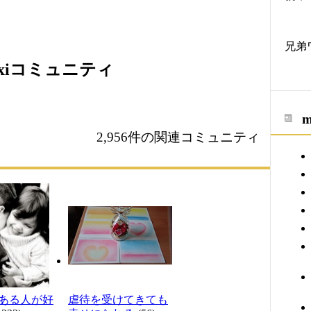
兄弟
xiコミュニティ
2,956件の関連コミュニティ
ある人が好
虐待を受けてきても