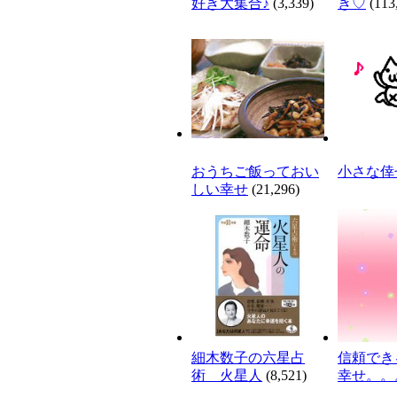
好き大集合♪
(3,339)
き♡
(113
おうちご飯っておい
小さな倖
しい幸せ
(21,296)
細木数子の六星占
信頼でき
術 火星人
(8,521)
幸せ。。