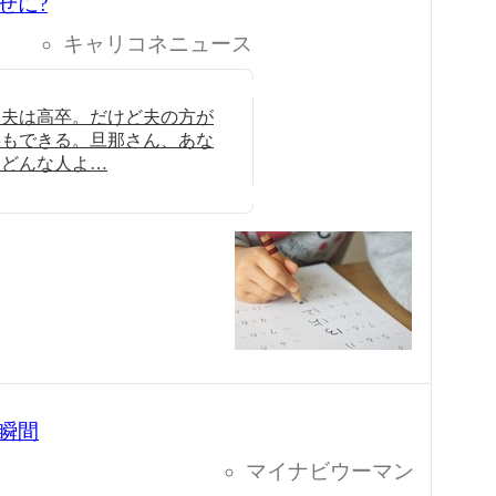
せに?
キャリコネニュース
。夫は高卒。だけど夫の方が
事もできる。旦那さん、あな
たどんな人よ…
瞬間
マイナビウーマン