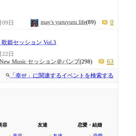
0
may's yuruyuru life
(89)
月09日
hoice 歌姫セッション Vol.3
月22日
63
New Music セッション＠バンプ
(298)
「幸せ」に関連するイベントを検索する
美容
友達
恋愛・結婚
美容
友達
恋愛