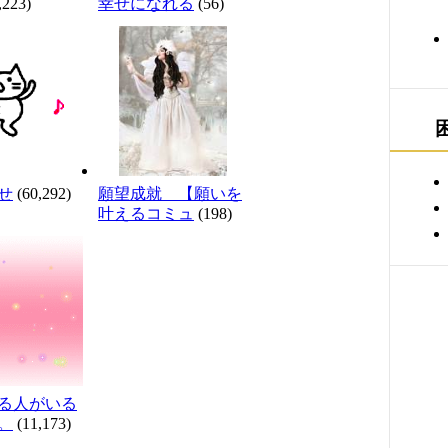
,223)
幸せになれる
(56)
せ
(60,292)
願望成就 【願いを
叶えるコミュ
(198)
る人がいる
。
(11,173)