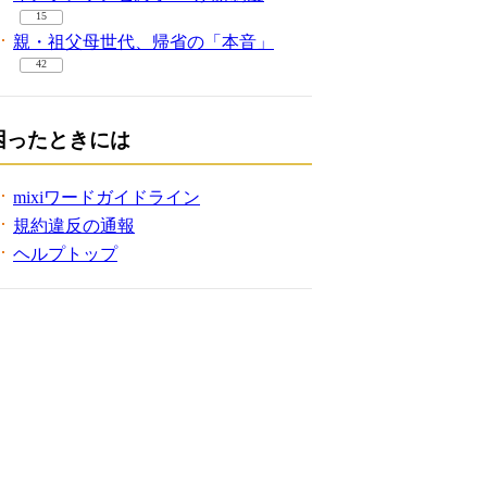
15
親・祖父母世代、帰省の「本音」
42
困ったときには
mixiワードガイドライン
規約違反の通報
ヘルプトップ