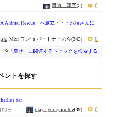
0
書道 漢字
(5)
 Animal Rescue」へ旅立・・・池端さんに
0
Mixi ワン’ｓパートナーの会
(343)
「幸せ」に関連するトピックを検索する
ベントを探す
rlie's bar
0
may's yuruyuru life
(89)
月08日