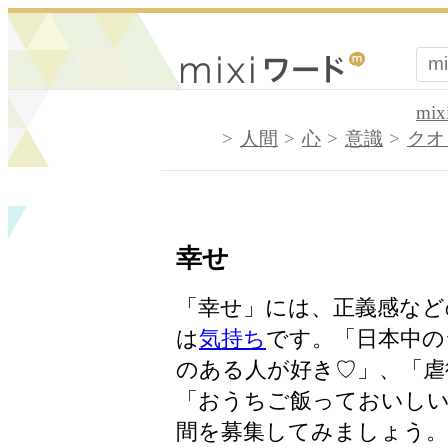
mi
人間
心
意識
クオ
幸せ
「幸せ」には、正義感など
は
気持ち
です。「日本中の
のある人が好き♡」、「虐
「おうちご飯っておいし
間を募集してみましょう