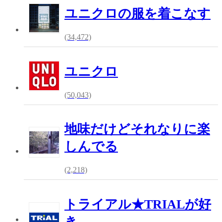
ユニクロの服を着こなす
(34,472)
ユニクロ
(50,043)
地味だけどそれなりに楽
しんでる
(2,218)
トライアル★TRIALが好
き