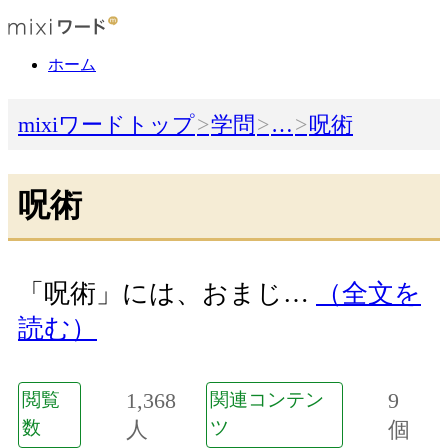
ホーム
mixiワードトップ
学問
…
呪術
呪術
「呪術」には、おまじ…
（全文を
読む）
1,368
9
閲覧
関連コンテン
数
人
ツ
個