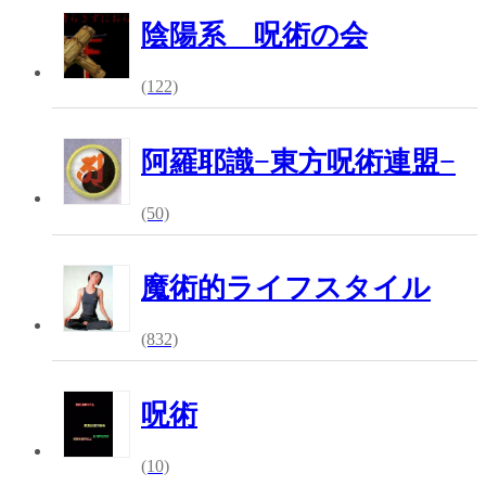
陰陽系 呪術の会
(122)
阿羅耶識−東方呪術連盟−
(50)
魔術的ライフスタイル
(832)
呪術
(10)