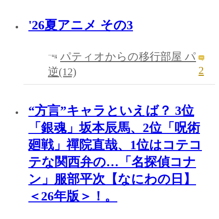
'26夏アニメ その3
パティオからの移行部屋 パ
2
逆(12)
“方言”キャラといえば？ 3位
「銀魂」坂本辰馬、2位「呪術
廻戦」禪院直哉、1位はコテコ
テな関西弁の…「名探偵コナ
ン」服部平次【なにわの日】
＜26年版＞！。