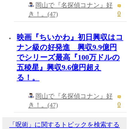
岡山で『名探偵コナン』好
0
き！。(47)
映画『ちいかわ』初日興収はコ
ナン級の好発進 興収9.9億円
でシリーズ最高『100万ドルの
五稜星』興収9.6億円超え
る！。
岡山で『名探偵コナン』好
0
き！。(47)
「呪術」に関するトピックを検索する