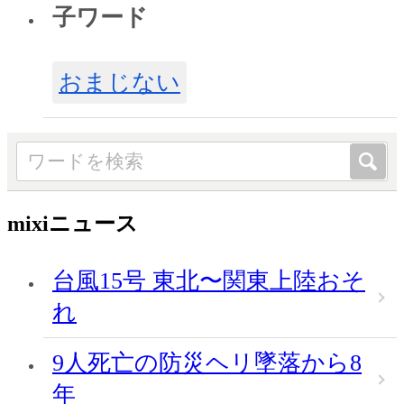
子ワード
おまじない
mixiニュース
台風15号 東北〜関東上陸おそ
れ
9人死亡の防災ヘリ墜落から8
年