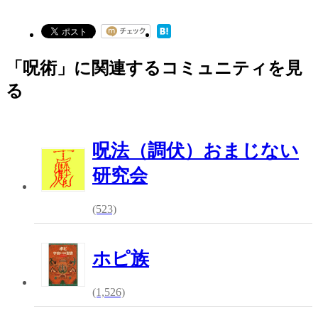
「呪術」に関連するコミュニティを見
る
呪法（調伏）おまじない
研究会
(523)
ホピ族
(1,526)