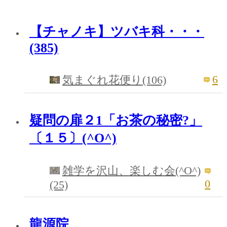
【チャノキ】ツバキ科・・・
(385)
6
気まぐれ花便り(106)
疑問の扉２1「お茶の秘密?」
〔１５〕(^O^)
雑学を沢山、楽しむ会(^O^)
0
(25)
龍源院