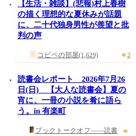
【生活・雑談】(悲報)村上春樹
の描く理想的な夏休みが話題
に、二十代独身男性が羨望と批
判の声
2
コピペの部屋(1,629)
読書会レポート 2026年7月26
日(日) 【大人な読書会】夏の
宵に、一冊の小説を肴に語ら
う。in 有楽町
ブックトークオフ――読書