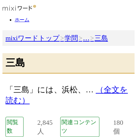
ホーム
mixiワードトップ
学問
…
三島
三島
「三島」には、浜松、…
（全文を
読む）
2,845
180
閲覧
関連コンテン
数
人
ツ
個