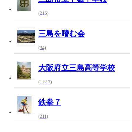
(216)
三島を嗜む会
(34)
大阪府立三島高等学校
(1,817)
鉄拳７
(211)