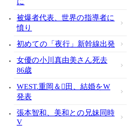
に
被爆者代表、世界の指導者に
憤り
初めての「夜行」新幹線出発
女優の小川真由美さん死去
86歳
WEST.重岡＆田、結婚をW
発表
張本智和、美和との兄妹同時
V