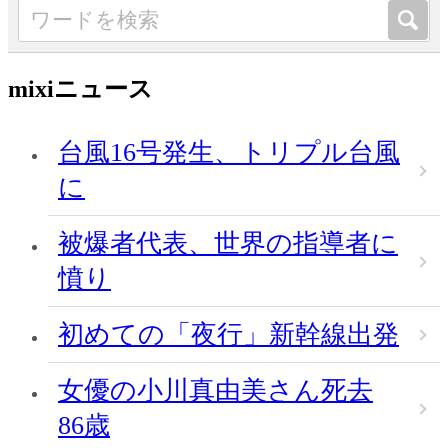
mixiニュース
台風16号発生、トリプル台風
に
被爆者代表、世界の指導者に
憤り
初めての「夜行」新幹線出発
女優の小川真由美さん死去
86歳