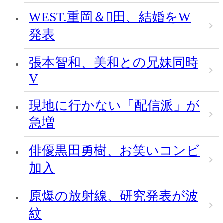
WEST.重岡＆田、結婚をW
発表
張本智和、美和との兄妹同時
V
現地に行かない「配信派」が
急増
俳優黒田勇樹、お笑いコンビ
加入
原爆の放射線、研究発表が波
紋