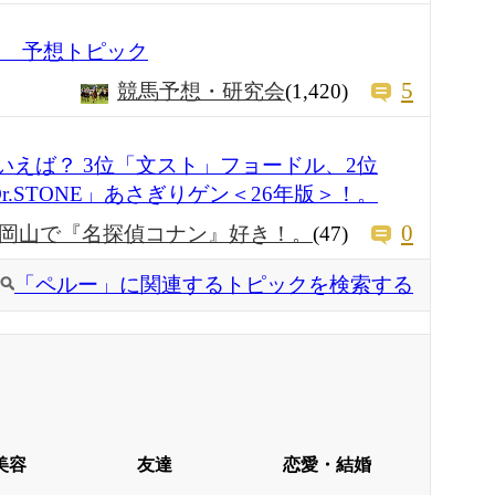
Ⅲ） 予想トピック
5
競馬予想・研究会
(1,420)
いえば？ 3位「文スト」フョードル、2位
.STONE」あさぎりゲン＜26年版＞！。
0
岡山で『名探偵コナン』好き！。
(47)
「ペルー」に関連するトピックを検索する
美容
友達
恋愛・結婚