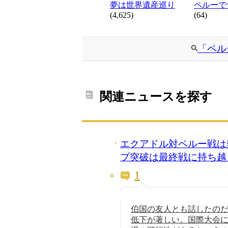
夢は世界遺産巡り
ペルーで
(4,625)
(64)
「ペル
関連ニュースを探す
エクアドル対ペルー戦は
プ突破は最終戦に持ち越
1
伯国の友人とも話したの
低下が著しい。国際大会