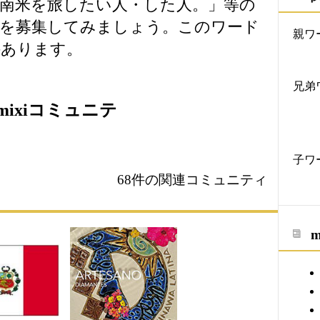
南米を旅したい人・した人。」等の
間を募集してみましょう。このワード
親ワ
件あります。
兄弟
ixiコミュニテ
子ワ
68件の関連コミュニティ