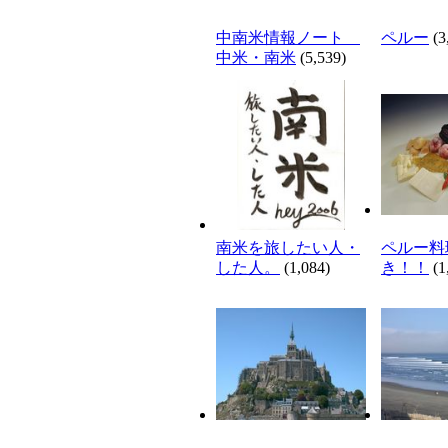
中南米情報ノート
ペルー
(3
中米・南米
(5,539)
南米を旅したい人・
ペルー料
した人。
(1,084)
き！！
(1