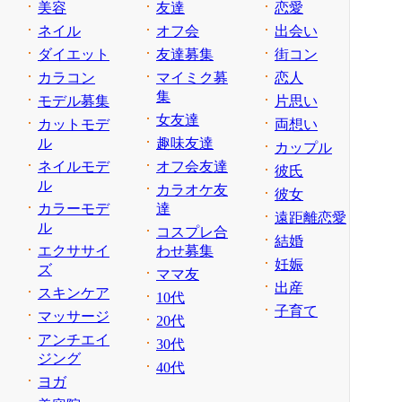
美容
友達
恋愛
ネイル
オフ会
出会い
ダイエット
友達募集
街コン
カラコン
マイミク募
恋人
集
モデル募集
片思い
女友達
カットモデ
両想い
ル
趣味友達
カップル
ネイルモデ
オフ会友達
彼氏
ル
カラオケ友
彼女
カラーモデ
達
遠距離恋愛
ル
コスプレ合
結婚
エクササイ
わせ募集
妊娠
ズ
ママ友
出産
スキンケア
10代
子育て
マッサージ
20代
アンチエイ
30代
ジング
40代
ヨガ