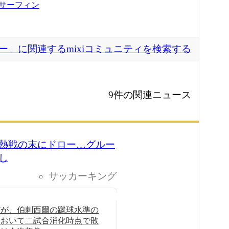
サーフィン
ー」に関連するmixiコミュニティを検索する
9件の関連ニュース
熱戦の末にドロー…グルー
し
サッカーキング
だが、伯剌西爾の蹴球水準の
において二試合消化時点で敗