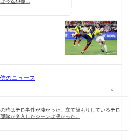
のは今迄想像…
0 配信のニュース
領の時はテロ事件が凄かった。立て籠もりしているテロ
殊部隊が突入したシーンは凄かった。