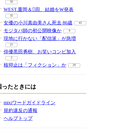
30
WEST.重岡＆田、結婚をW発表
35
女優の小川真由美さん死去 86歳
43
モジタバ師の初公開映像か
9
現地に行かない「配信派」が急増
21
俳優黒田勇樹、お笑いコンビ加入
5
核抑止は「フィクション」か
29
困ったときには
mixiワードガイドライン
規約違反の通報
ヘルプトップ