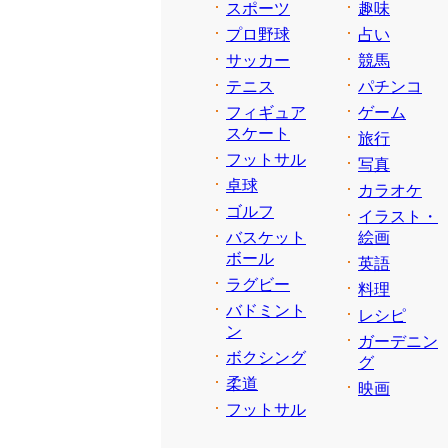
スポーツ
趣味
プロ野球
占い
サッカー
競馬
テニス
パチンコ
フィギュア
ゲーム
スケート
旅行
フットサル
写真
卓球
カラオケ
ゴルフ
イラスト・
バスケット
絵画
ボール
英語
ラグビー
料理
バドミント
レシピ
ン
ガーデニン
ボクシング
グ
柔道
映画
フットサル