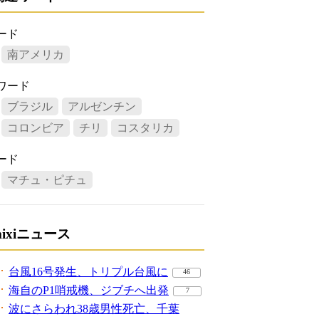
ード
南アメリカ
ワード
ブラジル
アルゼンチン
コロンビア
チリ
コスタリカ
ード
マチュ・ピチュ
mixiニュース
台風16号発生、トリプル台風に
46
海自のP1哨戒機、ジブチへ出発
7
波にさらわれ38歳男性死亡、千葉