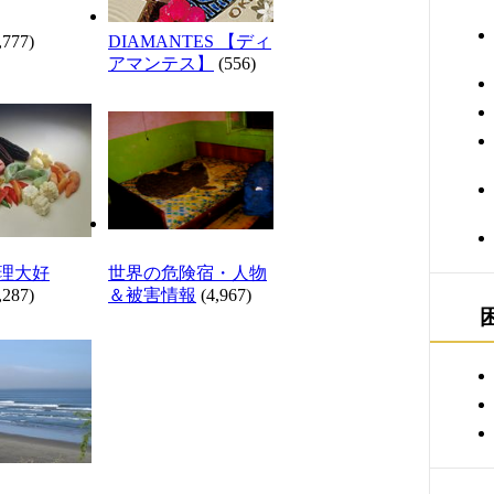
,777)
DIAMANTES 【ディ
アマンテス】
(556)
理大好
世界の危険宿・人物
,287)
＆被害情報
(4,967)