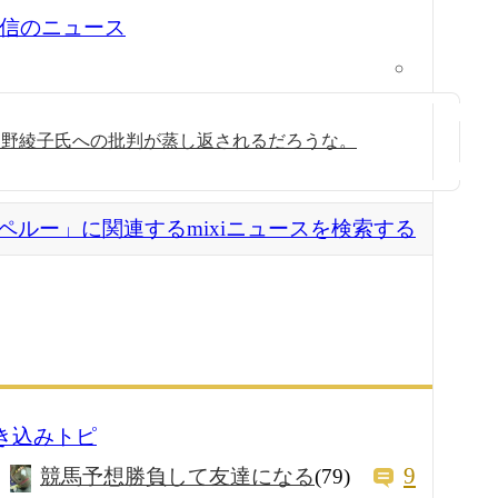
0 配信のニュース
曽野綾子氏への批判が蒸し返されるだろうな。
ペルー」に関連するmixiニュースを検索する
書き込みトピ
9
競馬予想勝負して友達になる
(79)