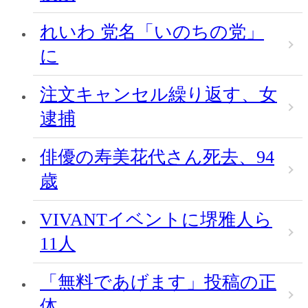
れいわ 党名「いのちの党」
に
注文キャンセル繰り返す、女
逮捕
俳優の寿美花代さん死去、94
歳
VIVANTイベントに堺雅人ら
11人
「無料であげます」投稿の正
体