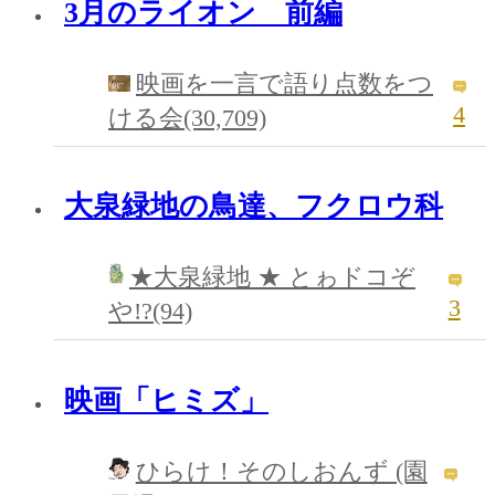
3月のライオン 前編
映画を一言で語り点数をつ
4
ける会(30,709)
大泉緑地の鳥達、フクロウ科
★大泉緑地 ★ とゎドコぞ
3
や!?(94)
映画「ヒミズ」
ひらけ！そのしおんず (園