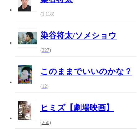
(1,118)
染谷将太/ソメショウ
(327)
このままでいいのかな？
(12)
ヒミズ【劇場映画】
(260)