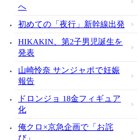
へ
初めての「夜行」新幹線出発
HIKAKIN、第2子男児誕生を
発表
山崎怜奈 サンジャポで妊娠
報告
ドロンジョ 18金フィギュア
化
俺クロ×京急企画で「お詫
び」