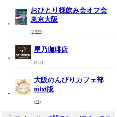
おひとり様飲み会オフ会
東京大阪
(2,575)
星乃珈琲店
(452)
大阪のんびりカフェ部
mixi版
(31)