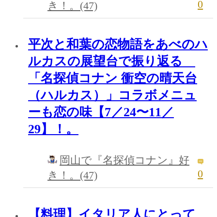
0
き！。(47)
平次と和葉の恋物語をあべのハ
ルカスの展望台で振り返る
「名探偵コナン 衝空の晴天台
（ハルカス）」コラボメニュ
ーも恋の味【7／24〜11／
29】！。
岡山で『名探偵コナン』好
0
き！。(47)
【料理】イタリア人にとって