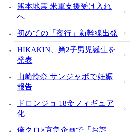
熊本地震 米軍支援受け入れ
へ
初めての「夜行」新幹線出発
HIKAKIN、第2子男児誕生を
発表
山崎怜奈 サンジャポで妊娠
報告
ドロンジョ 18金フィギュア
化
俺クロ×京急企画で「お詫