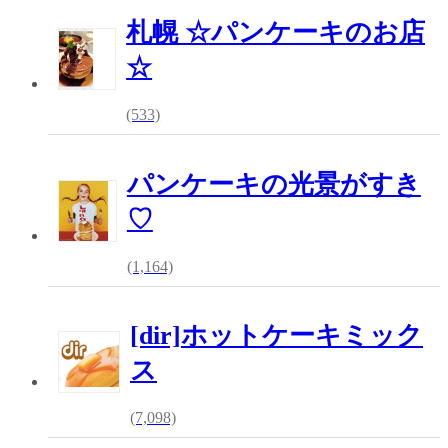
札幌 ☆パンケーキのお店
☆
(533)
パンケーキの光景がすき
♡
(1,164)
[dir]ホットケーキミック
ス
(7,098)