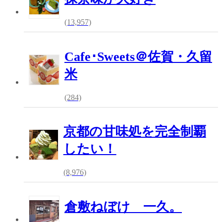
(13,957)
Cafe･Sweets＠佐賀・久留
米
(284)
京都の甘味処を完全制覇
したい！
(8,976)
倉敷ねぼけ 一久。