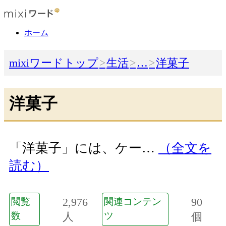
ホーム
mixiワードトップ
生活
…
洋菓子
洋菓子
「洋菓子」には、ケー…
（全文を
読む）
2,976
90
閲覧
関連コンテン
数
人
ツ
個