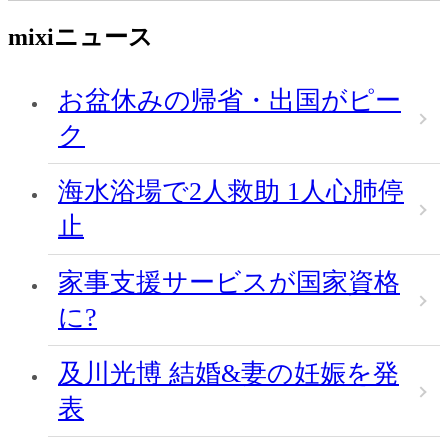
mixiニュース
お盆休みの帰省・出国がピー
ク
海水浴場で2人救助 1人心肺停
止
家事支援サービスが国家資格
に?
及川光博 結婚&妻の妊娠を発
表