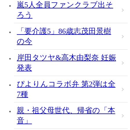
嵐5人全員ファンクラブ出そ
ろう
「要介護5」86歳志茂田景樹
の今
岸田タツヤ&高木由梨奈 妊娠
発表
ぴよりんコラボ弁 第2弾は全
7種
親・祖父母世代、帰省の「本
音」