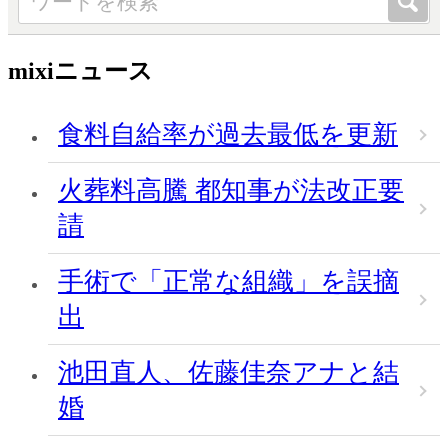
mixiニュース
食料自給率が過去最低を更新
火葬料高騰 都知事が法改正要
請
手術で「正常な組織」を誤摘
出
池田直人、佐藤佳奈アナと結
婚