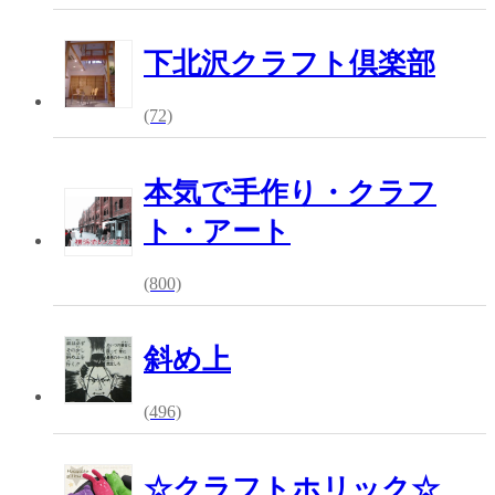
下北沢クラフト倶楽部
(72)
本気で手作り・クラフ
ト・アート
(800)
斜め上
(496)
☆クラフトホリック☆