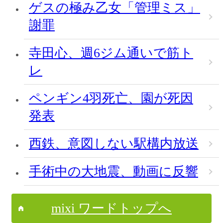
ゲスの極み乙女「管理ミス」
謝罪
寺田心、週6ジム通いで筋ト
レ
ペンギン4羽死亡、園が死因
発表
西鉄、意図しない駅構内放送
手術中の大地震、動画に反響
mixi ワードトップへ