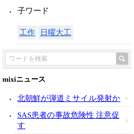
子ワード
工作
日曜大工
mixiニュース
北朝鮮が弾道ミサイル発射か
SAS患者の事故危険性 注意促
す