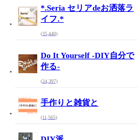
*.Seria セリアdeお洒落ラ
イフ.*
(35,440)
Do It Yourself -DIY自分で
作る-
(24,397)
手作りと雑貨と
(11,565)
DIY派