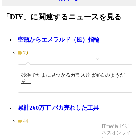
「DIY」に関連するニュースを見る
空瓶からエメラルド（風）指輪
70
砂浜でたまに見つかるガラス片は宝石のようだ
ぞ。
累計260万丁 バカ売れした工具
44
ITmedia ビジ
ネスオンライ