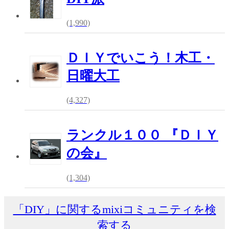
(1,990)
ＤＩＹでいこう！木工・
日曜大工
(4,327)
ランクル１００ 『ＤＩＹ
の会』
(1,304)
「DIY」に関するmixiコミュニティを検
索する