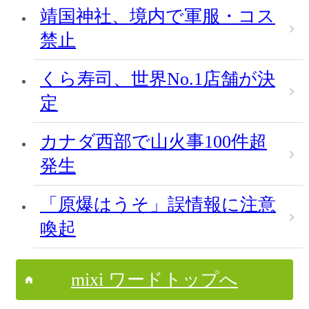
靖国神社、境内で軍服・コス
禁止
くら寿司、世界No.1店舗が決
定
カナダ西部で山火事100件超
発生
「原爆はうそ」誤情報に注意
喚起
mixi ワードトップへ