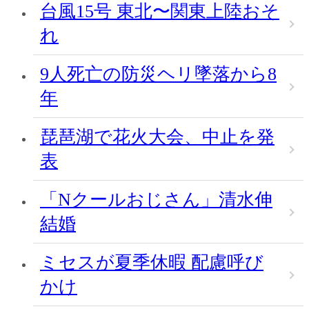
台風15号 東北〜関東上陸おそ
れ
9人死亡の防災ヘリ墜落から8
年
琵琶湖で花火大会、中止を発
表
「Nクールおじさん」清水伸
結婚
ミセスが夏季休暇 配慮呼び
かけ