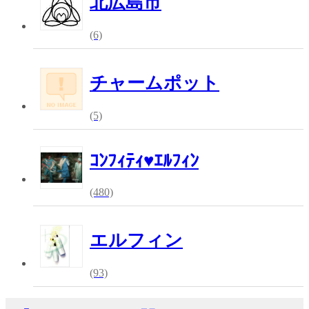
北広島市
(6)
チャームポット
(5)
ｺﾝﾌｨﾃｨ♥ｴﾙﾌｨﾝ
(480)
エルフィン
(93)