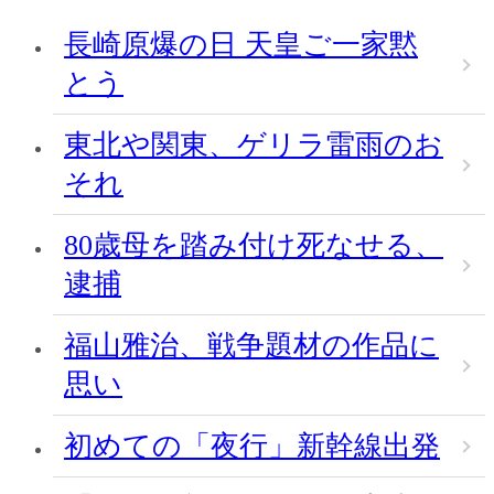
長崎原爆の日 天皇ご一家黙
とう
東北や関東、ゲリラ雷雨のお
それ
80歳母を踏み付け死なせる、
逮捕
福山雅治、戦争題材の作品に
思い
初めての「夜行」新幹線出発