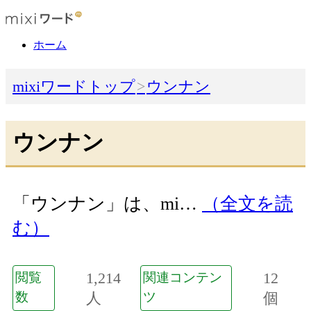
ホーム
mixiワードトップ
ウンナン
ウンナン
「ウンナン」は、mi…
（全文を読
む）
1,214
12
閲覧
関連コンテン
数
人
ツ
個