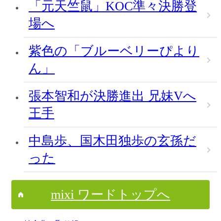
「元天竺鼠」KOC準々決勝登
場へ
紫色の「ブルーベリーぴより
ん」
張本智和が決勝進出 兄妹Vへ
王手
中島歩、国木田独歩の玄孫だ
った
mixi ワードトップへ