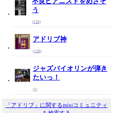
不良ピアニストをめざそ
う
(158)
アドリブ神
(128)
ジャズバイオリンが弾き
たいっ！
(5)
「アドリブ」に関するmixiコミュニティ
を検索する