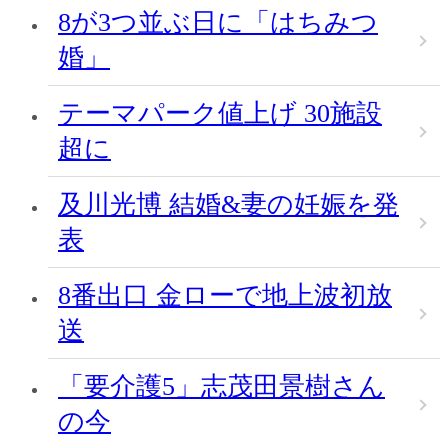
8が3つ並ぶ日に「はちみつ
婚」
テーマパーク値上げ 30施設
超に
及川光博 結婚&妻の妊娠を発
表
8番出口 金ローで地上波初放
送
「要介護5」志茂田景樹さん
の今