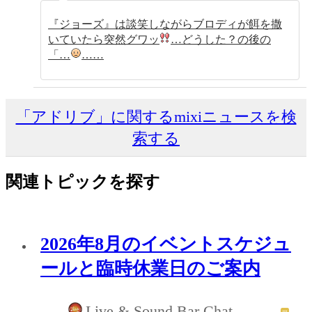
『ジョーズ』は談笑しながらブロディが餌を撒
いていたら突然グワッ
…どうした？の後の
「…
……
「アドリブ」に関するmixiニュースを検
索する
関連トピックを探す
2026年8月のイベントスケジュ
ールと臨時休業日のご案内
Live & Sound Bar Chat-