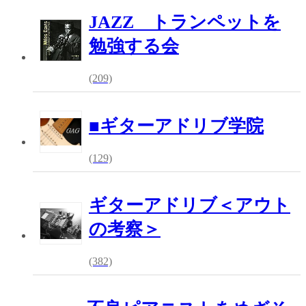
JAZZ トランペットを
勉強する会
(209)
■ギターアドリブ学院
(129)
ギターアドリブ＜アウト
の考察＞
(382)