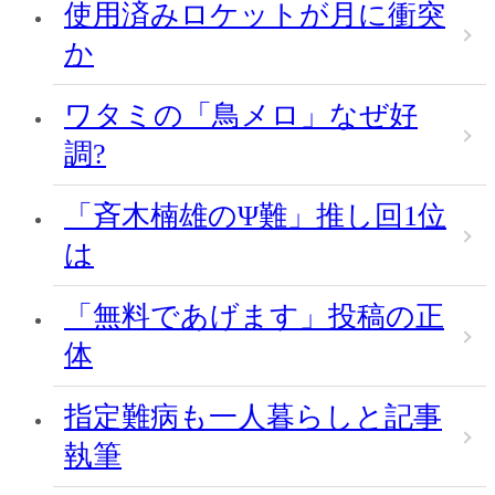
使用済みロケットが月に衝突
か
ワタミの「鳥メロ」なぜ好
調?
「斉木楠雄のΨ難」推し回1位
は
「無料であげます」投稿の正
体
指定難病も一人暮らしと記事
執筆