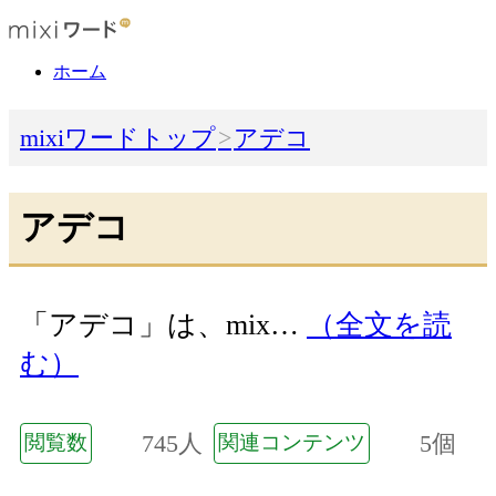
ホーム
mixiワードトップ
アデコ
アデコ
「アデコ」は、mix…
（全文を読
む）
745人
5個
閲覧数
関連コンテンツ