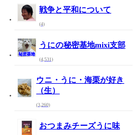
戦争と平和について
(4)
うにの秘密基地mixi支部
(4,531)
ウニ・うに・海栗が好き
（生）
(3,260)
おつまみチーズうに味