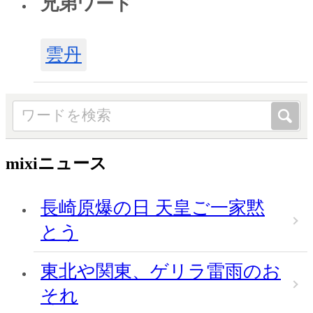
兄弟ワード
雲丹
mixiニュース
長崎原爆の日 天皇ご一家黙
とう
東北や関東、ゲリラ雷雨のお
それ