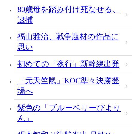
80歳母を踏み付け死なせる、
逮捕
福山雅治、戦争題材の作品に
思い
初めての「夜行」新幹線出発
「元天竺鼠」KOC準々決勝登
場へ
紫色の「ブルーベリーぴより
ん」