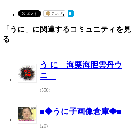
「うに」に関連するコミュニティを見
る
う に 海栗海胆雲丹ウ
ニ
(558)
■◆うに子画像倉庫◆■
(20)