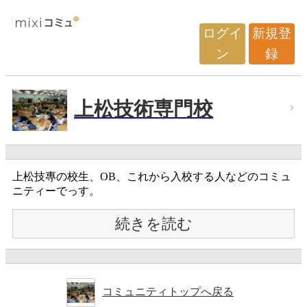
ログイ
新規登
ン
録
上松技術専門校
上松技專の校生、OB、これから入校する人などのコミュ
ニティーでっす。
続きを読む
コミュニティトップへ戻る