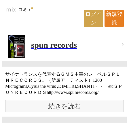
ログイ
新規登
ン
録
spun records
サイケトランスを代表するＧＭＳ主宰のレーベルＳＰＵ
ＮＲＥＣＯＲＤＳ。（所属アーティスト）1200
Micrograms,Cyrus the virus ,DIMITRI,SHANTI・・・etcＳＰ
ＵＮＲＥＣＯＲＤＳhttp://www.spunrecords.org/
続きを読む