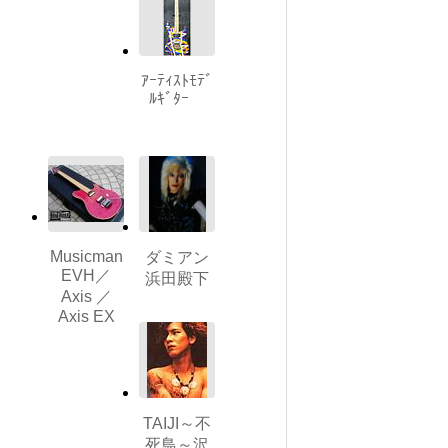
ｱｰﾃｨｽﾄﾓﾃﾞ
ﾙｷﾞﾀｰ
Musicman
ダミアン
EVH／
浜田殿下
Axis ／
Axis EX
TAIJI～不
死鳥～沢