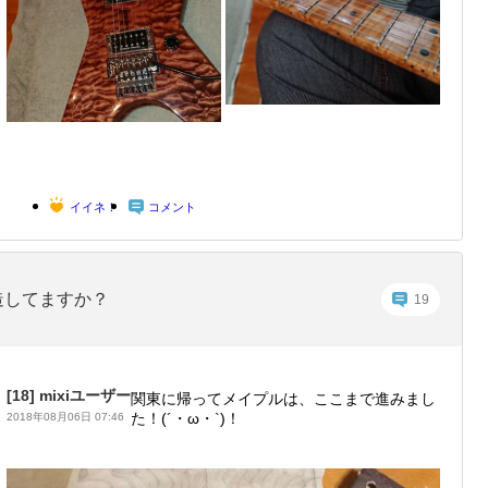
イイネ！
コメント
造してますか？
19
[18]
mixiユーザー
関東に帰ってメイプルは、ここまで進みまし
た！(´・ω・`)！
2018年08月06日 07:46