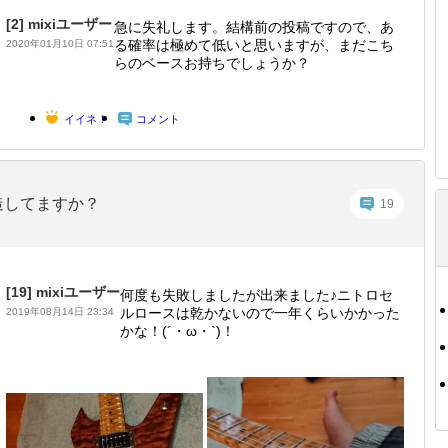
[2]
mixiユーザー
急に失礼します。結構前の投稿ですので、あ
る確率は極めて低いと思いますが、まだこち
2020年01月10日 07:51
らのベースお持ちでしょうか？
イイネ！
コメント
造してますか？
19
[19]
mixiユーザー
何度も失敗しましたが出来ました♪ニトロセ
ルロースは乾かないので一年くらいかかった
2019年08月14日 23:34
かな！(´・ω・`)！