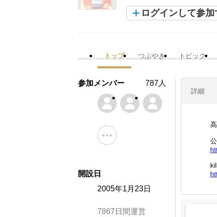
ログインして参加
トップ
つぶやき
トピック
参加メンバー
787人
詳細
高
公
ht
k
開設日
ht
2005年1月23日
7867日間運営