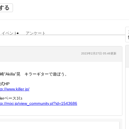
する
イベント
アンケート
2023年2月27日 05:46更新
崎"Akilla"晃 キラーギターで遊ぼう。
式HP
tp://
www.kil
ler.jp/
illerベースｺﾐｭ
tp://
mixi.jp
/view_c
ommunit
y.pl?id
=154368
6