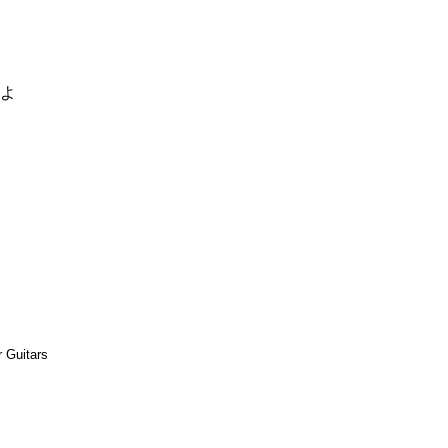
るよ
er Guitars