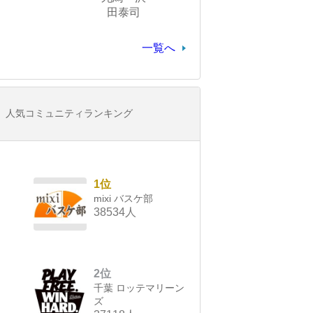
田泰司
一覧へ
人気コミュニティランキング
1位
mixi バスケ部
38534人
2位
千葉 ロッテマリーン
ズ