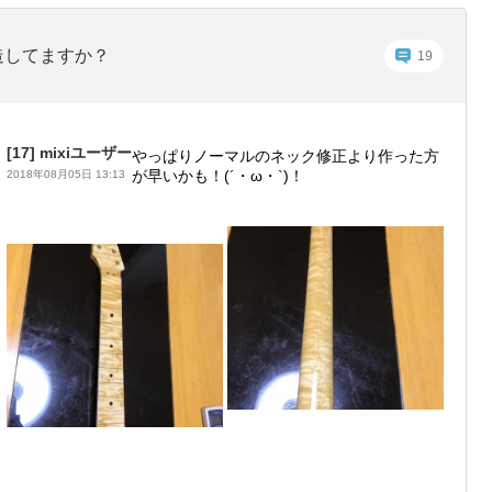
造してますか？
19
[17]
mixiユーザー
やっぱりノーマルのネック修正より作った方
が早いかも！(´・ω・`)！
2018年08月05日 13:13