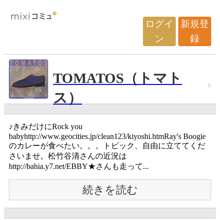
ログイ
新規登
ン
録
TOMATOS（トマト
ス）
♪きみだけにRock you
babyhttp://www.geocities.jp/clean123/kiyoshi.htmRay's Boogie
のカレーが食べたい。。。トピック、自由に立ててくだ
さいませ。松竹谷清さんの近況は
http://bahia.y7.net/EBBY★さんも走って...
続きを読む