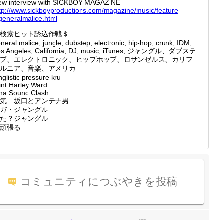
ew interview with SICKBOY MAGAZINE
tp://
www.sic
kboypro
duction
s.com/m
agazine
/music/
feature
gener
almalic
e.html
検索ヒット誘込作戦＄
neral malice, jungle, dubstep, electronic, hip-hop, crunk, IDM,
os Angeles, California, DJ, music, iTunes, ジャングル、ダブステ
プ、エレクトロニック、ヒップホップ、ロサンゼルス、カリフ
ルニア、音楽、アメリカ
nglistic pressure kru
int Harley Ward
nna Sound Clash
気 坂口とアンテナ男
ガ・ジャングル
た？ジャングル
俺頑張る
コミュニティにつぶやきを投稿