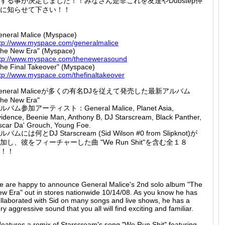
する事が決定しました！！みなさん是非これを友達やDubstep仲
に知らせて下さい！！
neral Malice (Myspace)
tp://
www.mys
pace.co
m/gener
almalic
e
The New Era" (Myspace)
tp://
www.mys
pace.co
m/thene
werasou
nd
he Final Takeover" (Myspace)
tp://
www.mys
pace.co
m/thefi
naltake
over
eneral Maliceが多くの有名DJを従えて発売した最新アルバム
The New Era"
ルバム参加アーティスト：General Malice, Planet Asia,
idence, Beenie Man, Anthony B, DJ Starscream, Black Panther,
car Da' Grouch, Young Foe.
ルバムには何とDJ Starscream (Sid Wilson #0 from Slipknot)が
加し、彼をフィーチャーした曲 "We Run Shit"を含む全１８
！！
 are happy to announce General Malice's 2nd solo album "The
w Era" out in stores nationwide 10/14/08. As you know he has
llaborated with Sid on many songs and live shows, he has a
ry aggressive sound that you all will find exciting and familiar.
 features a remix of Starscream's song "We Run Shit" featuring