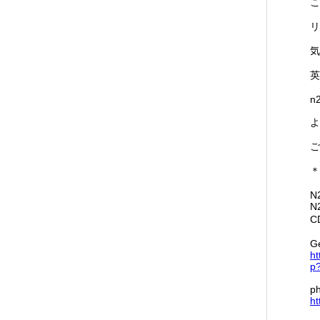
こ
リ
気
英
n
よ
ご
＊
N2
N
C
Ge
ht
p?
ph
ht