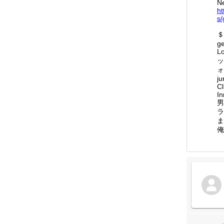
N
ht
s/
＄
ge
L
ッ
ォ
ju
Cl
I
男
ラ
ま