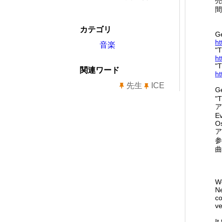
売
間
カテゴリ
Ge
ht
音楽
"
ht
"T
関連ワード
ht
先生
ICE
G
"
ア
Ev
Os
ア
参
曲
We
Ne
co
ve
It