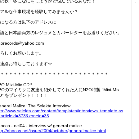
の秋・冬になにをしようかと悩んでいるあなた！
アルな仕事現場を経験してみませんか？
になる方は以下のアドレスに
語と日本語両方のレジュメとカバーレターをお送りください。
2orecords@yahoo.com
ろしくお願いします。
連絡お待ちしております☆
＊＊＊＊＊＊＊＊＊＊＊＊＊＊＊＊＊＊＊＊＊＊＊＊＊
O Mixi-Mix CD!!
2Oのマイミクに友達を紹介してくれた人にN2O特製 "Mixi-Mix
D" をプレゼント！！！！
neral Malice: The Selekta Interview
tp://
www.sel
ekta.co
m/conte
nt/temp
lates/i
ntervie
ws_temp
late.as
artic
leid=37
3&zonei
d=35
ocas - oct04 - interview w/ general malice
tp://
phocas.
net/iss
ue/2004
/octobe
r/gener
almalic
e.html