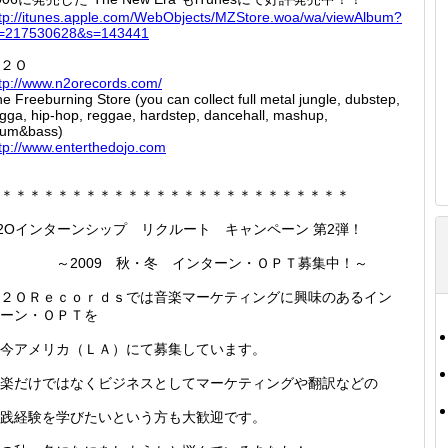
tp://
itunes.
apple.c
om/WebO
bjects/
MZStore
.woa/wa
/viewAl
bum?
=
2175306
28&s=14
3441
２Ｏ
tp://
www.n2o
records
.com/
e Freeburning Store (you can collect full metal jungle, dubstep,
gga, hip-hop, reggae, hardstep, dancehall, mashup,
rum&bass)
tp://
www.ent
erthedo
jo.com
＊＊＊＊＊＊＊＊＊＊＊＊＊＊＊＊＊＊＊＊＊＊＊＊＊
2Oインターンシップ リクルート キャンペーン 第2弾！
～2009 秋・冬 インターン・ＯＰＴ募集中！～
２ＯＲｅｃｏｒｄｓでは音楽マーケティングに興味のあるイン
ーン・ＯＰＴを
今アメリカ（ＬＡ）にて募集しています。
楽だけではなくビジネスとしてマーケティングや翻訳などの
践経験を学びたいという方も大歓迎です。