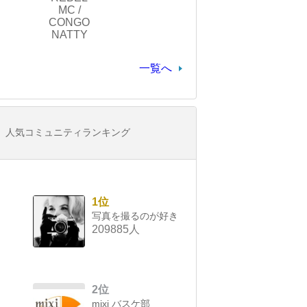
MC /
CONGO
NATTY
一覧へ
人気コミュニティランキング
1位
写真を撮るのが好き
209885人
2位
mixi バスケ部