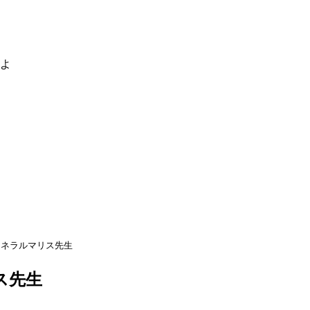
るよ
ェネラルマリス先生
ス先生