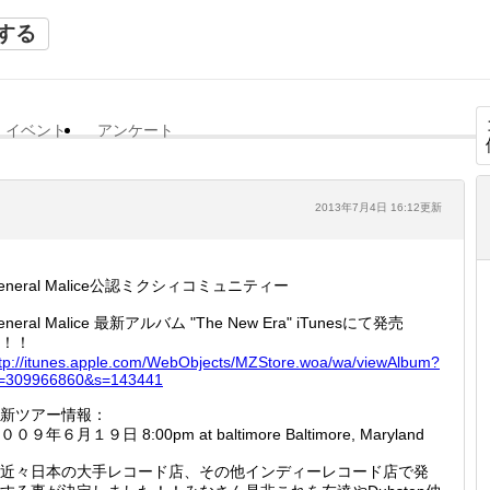
する
イベント
アンケート
2013年7月4日 16:12更新
eneral Malice公認ミクシィコミュニティー
eneral Malice 最新アルバム "The New Era" iTunesにて発売
！！
tp://
itunes.
apple.c
om/WebO
bjects/
MZStore
.woa/wa
/viewAl
bum?
=
3099668
60&s=14
3441
新ツアー情報：
００９年６月１９日 8:00pm at baltimore Baltimore, Maryland
近々日本の大手レコード店、その他インディーレコード店で発