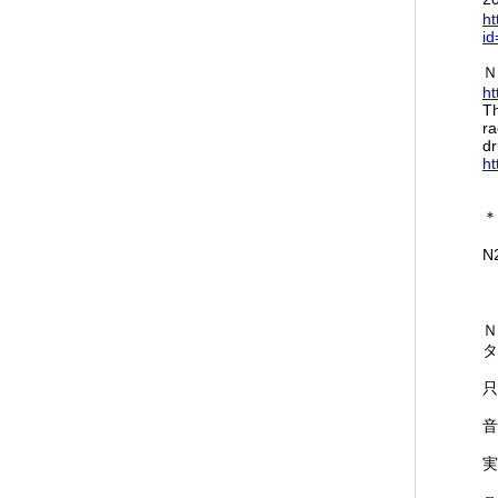
ht
id
Ｎ
ht
Th
ra
d
ht
＊
N
Ｎ
タ
只
音
実