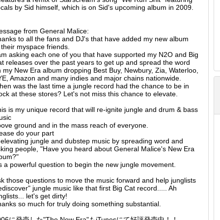
cals by Sid himself, which is on Sid's upcoming album in 2009.
ssage from General Malice:
anks to all the fans and DJ's that have added my new album
 their myspace friends.
am asking each one of you that have supported my N2O and Big
t releases over the past years to get up and spread the word
 my New Era album dropping Best Buy, Newbury, Zia, Waterloo,
E, Amazon and many indies and major chains nationwide.
en was the last time a jungle record had the chance to be in
ock at these stores? Let's not miss this chance to elevate.
is is my unique record that will re-ignite jungle and drum & bass
usic
ove ground and in the mass reach of everyone.
ease do your part
 elevating jungle and dubstep music by spreading word and
king people, "Have you heard about General Malice's New Era
lbum?"
's a powerful question to begin the new jungle movement.
k those questions to move the music forward and help junglists
ediscover" jungle music like that first Big Cat record..... Ah
nglists... let's get dirty!
anks so much for truly doing something substantial.
006に発売した"The New Era"もiTunesにて好評発売中！！