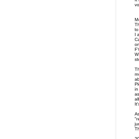
vo
Me
Th
to
I 
Ca
on
FY
Wh
st
Th
m
ab
Pl
in
as
a
It
As
"r
ju
Th
2