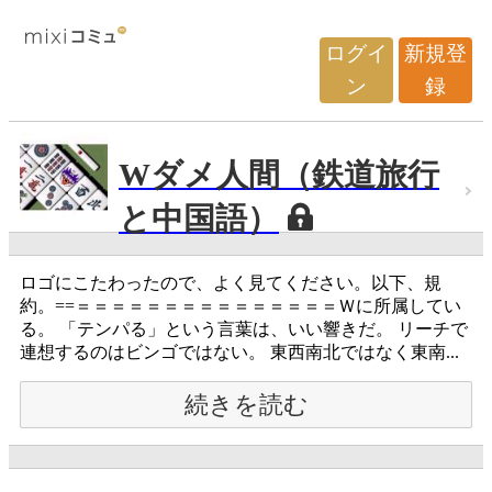
ログイ
新規登
ン
録
Wダメ人間（鉄道旅行
と中国語）
ロゴにこたわったので、よく見てください。以下、規
約。==＝＝＝＝＝＝＝＝＝＝＝＝＝＝＝Ｗに所属してい
る。 「テンパる」という言葉は、いい響きだ。 リーチで
連想するのはビンゴではない。 東西南北ではなく東南...
続きを読む