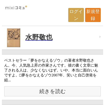
ログイ
新規登
ン
録
水野敬也
ベストセラー「夢をかなえるゾウ」の著者水野敬也さ
ん。今、人気急上昇の作家さんです。彼の書く文章に魅
了される人は、少なくないはず。いや、本当に面白いん
ですよ。□夢をかなえるゾウ2007年、笑いと自己啓発を
組...
続きを読む