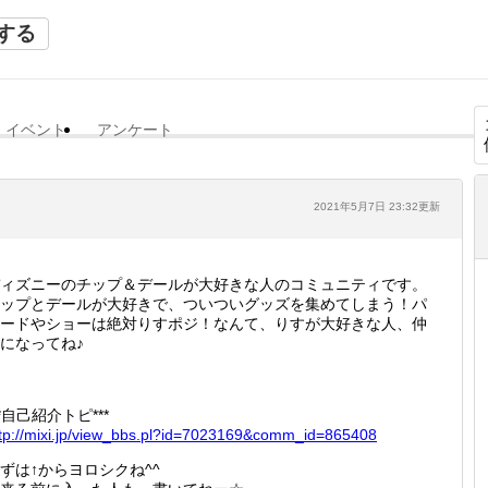
する
イベント
アンケート
2021年5月7日 23:32更新
ィズニーのチップ＆デールが大好きな人のコミュニティです。
ップとデールが大好きで、ついついグッズを集めてしまう！パ
ードやショーは絶対りすポジ！なんて、りすが大好きな人、仲
になってね♪
**自己紹介トピ***
tp://
mixi.jp
/view_b
bs.pl?i
d=70231
69&comm
_id=865
408
ずは↑からヨロシクね^^