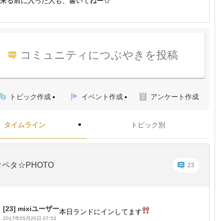
来る前に入った人も、書いてねー☆
コミュニティにつぶやきを投稿
トピック作成
イベント作成
アンケート作成
タイムライン
トピック別
ペタ☆PHOTO
23
[23]
mixiユーザー
本日ランドにインしてます
2017年05月20日 07:53