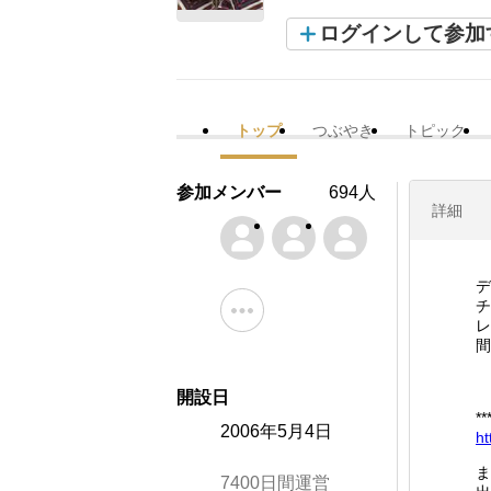
ログインして参加
トップ
つぶやき
トピック
参加メンバー
694人
詳細
デ
チ
レ
間
開設日
*
2006年5月4日
ht
ま
7400日間運営