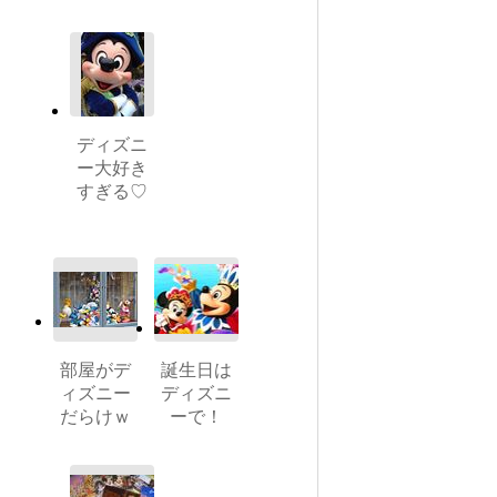
ディズニ
ー大好き
すぎる♡
部屋がデ
誕生日は
ィズニー
ディズニ
だらけｗ
ーで！