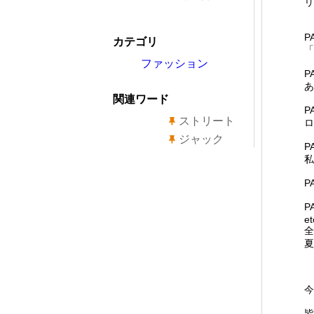
リ
P
カテゴリ
「
ファッション
P
あ
関連ワード
P
ストリート
ロ
ジャック
P
私
P
P
et
全
夏
今
皆