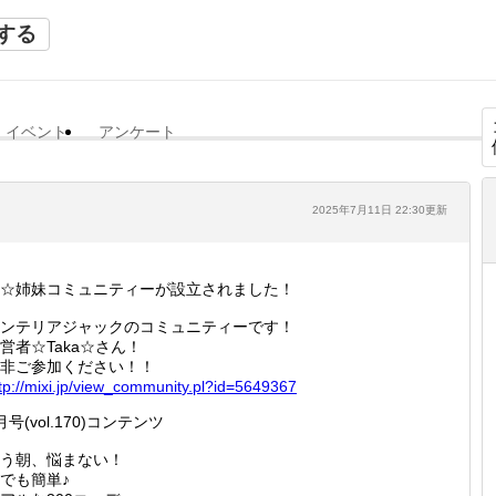
する
イベント
アンケート
2025年7月11日 22:30更新
☆姉妹コミュニティーが設立されました！
ンテリアジャックのコミュニティーです！
営者☆Taka☆さん！
非ご参加ください！！
tp://
mixi.jp
/view_c
ommunit
y.pl?id
=564936
7
月号(vol.170)コンテンツ
う朝、悩まない！
でも簡単♪