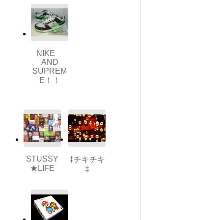
NIKE
AND
SUPREM
E！！
STUSSY
‡チキチキ
★LIFE
‡