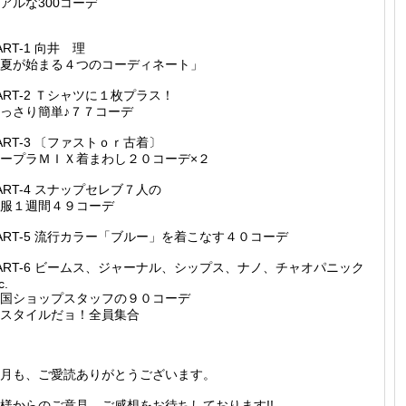
アルな300コーデ
ART-1 向井 理
夏が始まる４つのコーディネート」
ART-2 Ｔシャツに１枚プラス！
っさり簡単♪７７コーデ
ART-3 〔ファストｏｒ古着〕
ープラＭＩＸ着まわし２０コーデ×２
ART-4 スナップセレブ７人の
服１週間４９コーデ
ART-5 流行カラー「ブルー」を着こなす４０コーデ
ART-6 ビームス、ジャーナル、シップス、ナノ、チャオパニック
c.
国ショップスタッフの９０コーデ
スタイルだョ！全員集合
月も、ご愛読ありがとうございます。
様からのご意見、ご感想をお待ちしております!!