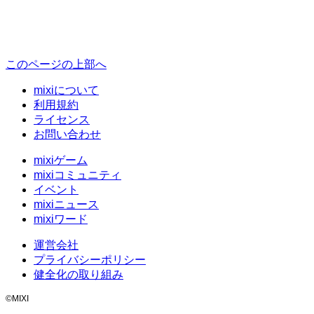
このページの上部へ
mixiについて
利用規約
ライセンス
お問い合わせ
mixiゲーム
mixiコミュニティ
イベント
mixiニュース
mixiワード
運営会社
プライバシーポリシー
健全化の取り組み
©MIXI