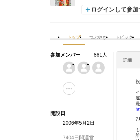
ログインして参加
トップ
つぶやき
トピック
参加メンバー
861人
詳細
祝
イ
運
是
ht
開設日
7
2006年5月2日
も
誰
7404日間運営