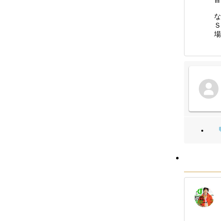
な
Ｓ
場