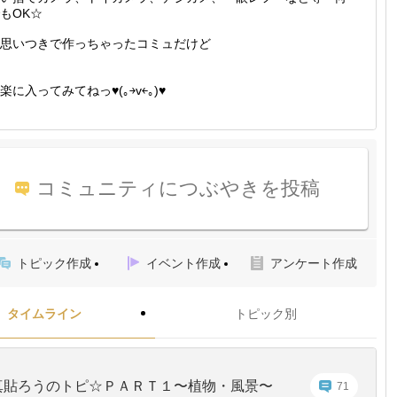
もOK☆
思いつきで作っちゃったコミュだけど
楽に入ってみてねっ♥(｡￫v￩｡)♥
コミュニティにつぶやきを投稿
トピック作成
イベント作成
アンケート作成
タイムライン
トピック別
真貼ろうのトピ☆ＰＡＲＴ１〜植物・風景〜
71