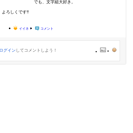
でも、文字組大好き。
よろしくです‼︎
イイネ！
コメント
ログイン
してコメントしよう！