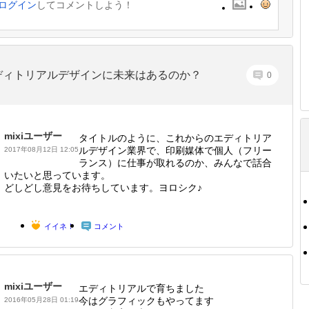
ログイン
してコメントしよう！
ディトリアルデザインに未来はあるのか？
0
mixiユーザー
タイトルのように、これからのエディトリア
ルデザイン業界で、印刷媒体で個人（フリー
2017年08月12日 12:05
ランス）に仕事が取れるのか、みんなで話合
いたいと思っています。
どしどし意見をお待ちしています。ヨロシク♪
イイネ！
コメント
mixiユーザー
エディトリアルで育ちました
今はグラフィックもやってます
2016年05月28日 01:19