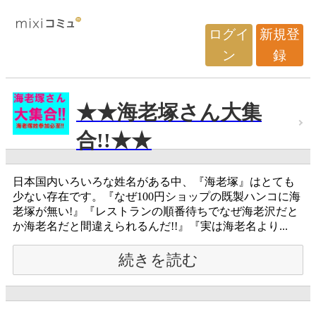
ログイ
新規登
ン
録
★★海老塚さん大集
合!!★★
日本国内いろいろな姓名がある中、『海老塚』はとても
少ない存在です。『なぜ100円ショップの既製ハンコに海
老塚が無い!』『レストランの順番待ちでなぜ海老沢だと
か海老名だと間違えられるんだ!!』『実は海老名より...
続きを読む