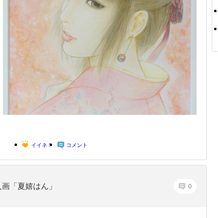
イイネ！
コメント
人画「夏嬉はん」
0