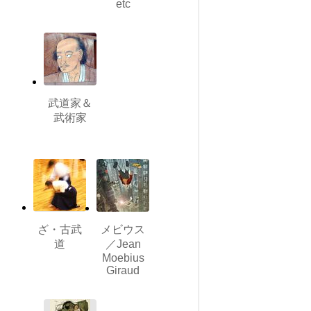
etc
武道家＆
武術家
ざ・古武
メビウス
道
／Jean
Moebius
Giraud