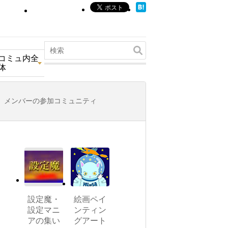
コミュ内全
体
メンバーの参加コミュニティ
設定魔・
絵画ペイ
設定マニ
ンティン
アの集い
グアート