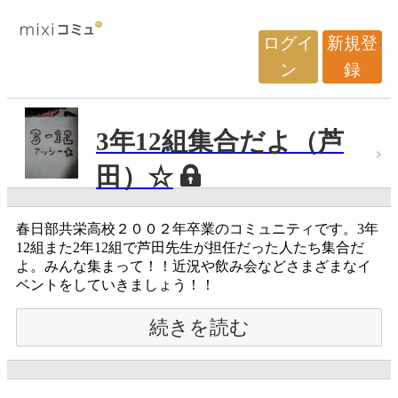
ログイ
新規登
ン
録
3年12組集合だよ（芦
田）☆
春日部共栄高校２００２年卒業のコミュニティです。3年
12組また2年12組で芦田先生が担任だった人たち集合だ
よ。みんな集まって！！近況や飲み会などさまざまなイ
ベントをしていきましょう！！
続きを読む