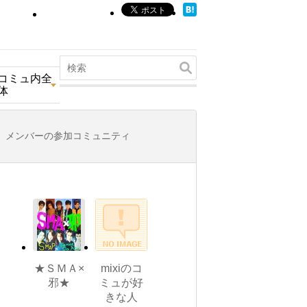
コミュ内全
体
メンバーの参加コミュニティ
★ＳＭＡ×
mixiのコ
邪★
ミュが好
きな人