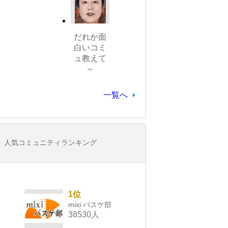
だれか面
白いコミ
ュ教えて
～
一覧へ
人気コミュニティランキング
1位
mixi バスケ部
38530人