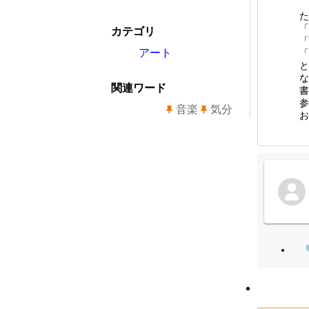
た
「
カテゴリ
「
アート
「
と
な
関連ワード
書
参
音楽
気分
お