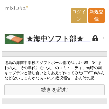
ログイ
新規登
ン
録
★海中ソフト部★
徳島の海南中学校のソフトボール部で84，4～85，3生ま
れの人。その年代に近い人。のコミュニティ。当時の副
キャプテンと話し合いとりあえず作ってみた(￣∀￣)bみん
などないしょんかなぁ～(^_^)近況報告、あん時の思...
続きを読む