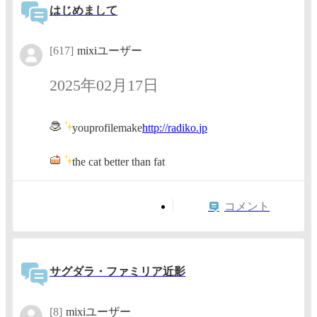
はじめまして
[617]
mixiユーザー
2025年02月17日
youprofilemake
http://
radiko.
jp
the cat better than fat
コメント
サグダラ・ファミリア近影
[8]
mixiユーザー