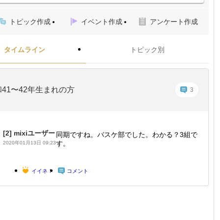
トピック作成
イベント作成
アンケート作成
タイムライン
トピック別
41〜42年生まれの方
3
[2]
mixiユーザー
同期ですね。バスケ部でした。わかる？3組で
す。
2020年01月13日 09:23
イイネ！
コメント