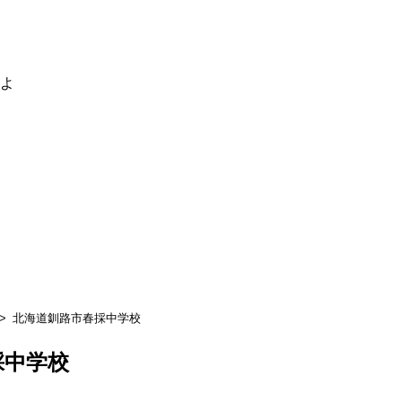
るよ
北海道釧路市春採中学校
採中学校