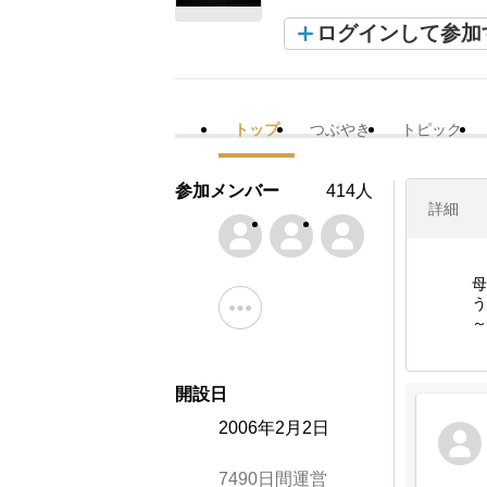
ログインして参加
トップ
つぶやき
トピック
参加メンバー
414人
詳細
母
う
～
開設日
2006年2月2日
7490日間運営