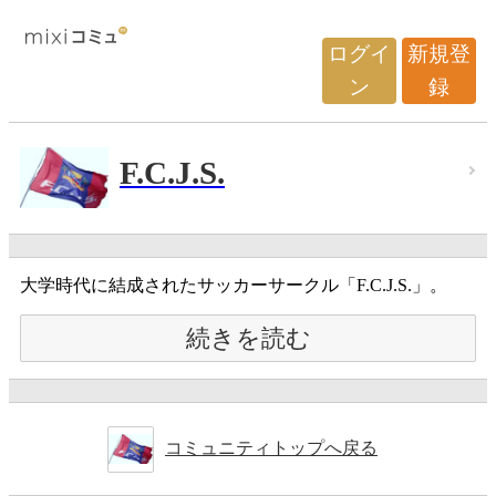
ログイ
新規登
ン
録
F.C.J.S.
大学時代に結成されたサッカーサークル「F.C.J.S.」。
続きを読む
コミュニティトップへ戻る