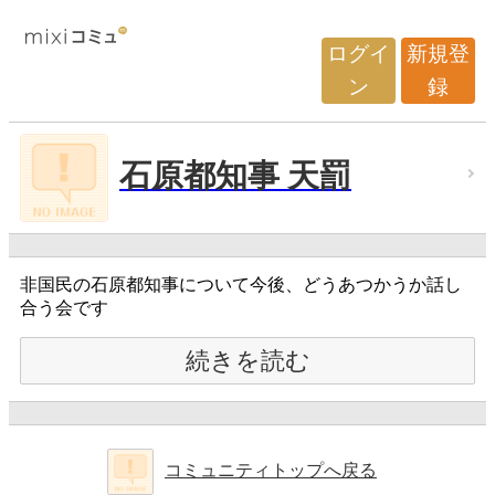
ログイ
新規登
ン
録
石原都知事 天罰
非国民の石原都知事について今後、どうあつかうか話し
合う会です
続きを読む
コミュニティトップへ戻る