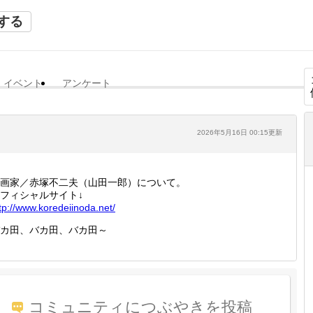
する
イベント
アンケート
2026年5月16日 00:15更新
画家／赤塚不二夫（山田一郎）について。
フィシャルサイト↓
tp://
www.kor
edeiino
da.net/
カ田、バカ田、バカ田～
コミュニティにつぶやきを投稿