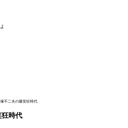
るよ
赤塚不二夫の爆笑狂時代
笑狂時代