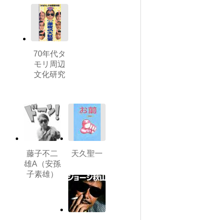
70年代タ
モリ周辺
文化研究
藤子不二
天久聖一
雄A（安孫
子素雄）