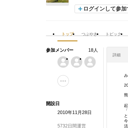
ログインして参加
トップ
つぶやき
トピック
参加メンバー
18人
詳細
み
2
熊
開設日
起
「
2010年11月28日
と
今
5732日間運営
活