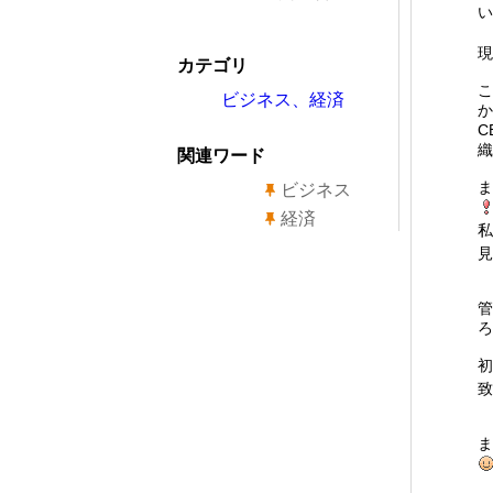
い
現
カテゴリ
こ
ビジネス、経済
か
C
織
関連ワード
ま
ビジネス
経済
私
見
管
ろ
初
致
ま