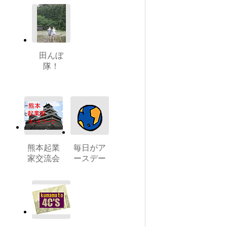
田んぼ
隊！
熊本起業
毎日がア
家交流会
ースデー