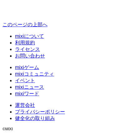
このページの上部へ
mixiについて
利用規約
ライセンス
お問い合わせ
mixiゲーム
mixiコミュニティ
イベント
mixiニュース
mixiワード
運営会社
プライバシーポリシー
健全化の取り組み
©MIXI