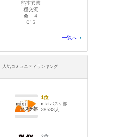
熊本異業
種交流
会 ４
Ｃ’Ｓ
一覧へ
人気コミュニティランキング
1位
mixi バスケ部
38533人
2位