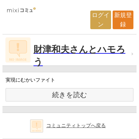
ログイ
新規登
ン
録
財津和夫さんとハモろ
う
実現にむかいファイト
続きを読む
コミュニティトップへ戻る