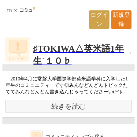
ログイ
新規登
ン
録
♯TOKIWA△英米語1年
生´１０♭
2010年4月に常磐大学国際学部英米語学科に入学した1
年生のコミュニティーです◎みんなどんどんトピックた
ててみんなどんどん書き込んじゃってくださーい(^^)/
続きを読む
コミュニティトップへ戻る