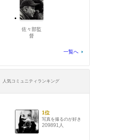
佐々部監
督
一覧へ
人気コミュニティランキング
1位
写真を撮るのが好き
209891人