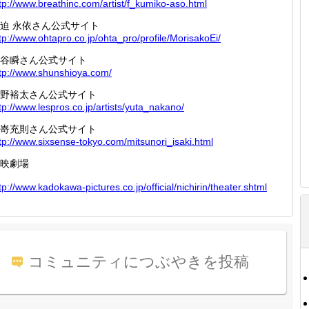
tp://
www.bre
athinc.
com/art
ist/f_k
umiko-a
so.html
迫 永依さん公式サイト
tp://
www.oht
apro.co
.jp/oht
a_pro/p
rofile/
Morisak
oEi/
谷瞬さん公式サイト
tp://
www.shu
nshioya
.com/
野裕太さん公式サイト
tp://
www.les
pros.co
.jp/art
ists/yu
ta_naka
no/
嵜充則さん公式サイト
tp://
www.six
sense-t
okyo.co
m/mitsu
nori_is
aki.htm
l
映劇場
tp://
www.kad
okawa-p
ictures
.co.jp/
officia
l/nichi
rin/the
ater.sh
tml
コミュニティにつぶやきを投稿