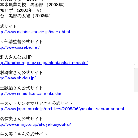
本木農業高校、馬術部 （2008年）
知せず （2008年 TV）
台 黒部の太陽（2008年）
式サイト
tp://
www.nic
hirin-m
ovie.jp
/index.
html
々部清監督公式サイト
tp://
www.sas
abe.net
/
雅人さん公式HP
tp://
tanabe-
agency.
co.jp/t
alent/s
akai_ma
sato/
村獅童さん公式サイト
tp://
www.shi
dou.jp/
士誠治さん公式サイト
tp://
www.ima
ioffice
.com/fu
kushi/
ースケ・サンタマリアさん公式サイト
tp://
www.jap
anmusic
.jp/arc
hives/2
005/06/
yusuke_
santama
r.html
名信夫さん公式サイト
tp://
www.mmj
p.or.jp
/akuyak
usyouka
i/
生久美子さん公式サイト