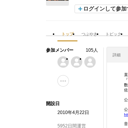
ログインして参加
トップ
つぶやき
トピック
参加メンバー
105人
詳細
直
『
数
佐
公
開設日
公
2010年4月22日
ht
音
5952日間運営