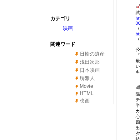
試
ht
カテゴリ
00
映画
（
ht
（
関連ワード
日輪の遺産
『
最
浅田次郎
い
日本映画
キ
堺雅人
Movie
HTML
陽
チ
映画
半
カ
心
四
出
夕
結