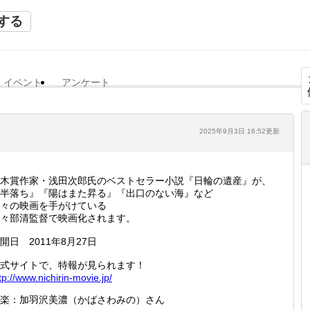
する
イベント
アンケート
2025年9月3日 16:52更新
木賞作家・浅田次郎氏のベストセラー小説『日輪の遺産』が、
半落ち』『陽はまた昇る』『出口のない海』など
々の映画を手がけている
々部清監督で映画化されます。
開日 2011年8月27日
式サイトで、特報が見られます！
tp://
www.nic
hirin-m
ovie.jp
/
楽：加羽沢美濃（かばさわみの）さん