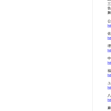
三
告
舞
公
ht
佐
ht
堺
ht
中
ht
福
ht
ユ
ht
八
ht
麻