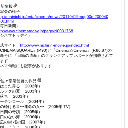
新情報
写会の様子
tp://
mainich
i.jp/en
ta/cine
ma/news
/201104
19mog00
m200040
0c.ht
ml
毎日新聞）
tp://
www.cin
ematoda
y.jp/pa
ge/N003
1768
シネマトゥデイ）
公式サイト
http://
www.nic
hirin-m
ovie.jp
/index.
html
CINEMA SQUARE』(P.90)と『Cinema☆Cinema』(P.86,87)の
新号に 『日輪の遺産』のクランクアップレポートが掲載されて
ます！
ネマ旬報にも記事があります！
佐々部清監督の作品
はまた昇る （2002年）
ルソクの夏 （2003年）
落ち （2003年）
ーテンコール （2004年）
の砕ける音〜運命の女〜 （2005年 TV）
日間の奇蹟 （2005年）
口のない海 （2006年）
凪の街 桜の国 （2007年）
婚しようよ （2008年）