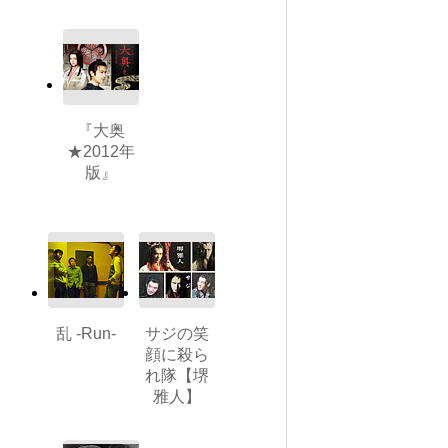
『大奥
★2012年
版』
乱 -Run-
サジの笑
顔に殺ら
れ隊【堺
雅人】