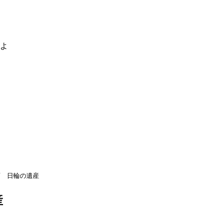
るよ
画 日輪の遺産
産