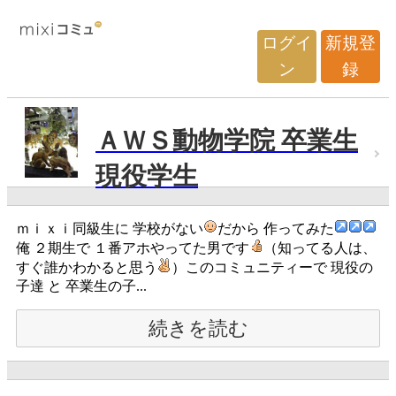
ログイ
新規登
ン
録
ＡＷＳ動物学院 卒業生
現役学生
ｍｉｘｉ同級生に 学校がない
だから 作ってみた
俺 ２期生で １番アホやってた男です
（知ってる人は、
すぐ誰かわかると思う
）このコミュニティーで 現役の
子達 と 卒業生の子...
続きを読む