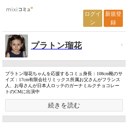
ログイ
新規登
ン
録
プラトン瑠花
プラトン瑠花ちゃんを応援するコミュ身長：108cm靴のサ
イズ：17cm有限会社リミックス所属お父さんがフランス
人、お母さんが日本人ロッテのガーナミルクチョコレー
トのCMに出演中
続きを読む